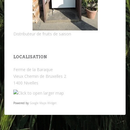
Distributeur de fruits de saison
LOCALISATION
Ferme de la Baraque
Vieux Chemin de Bruxelles 2
1400 Nivelles
Powered by
Google Maps Widget
https://fer
medelabar