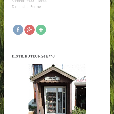
Samedi: 9h00 - 18h00
aque.be/?
Dimanche: Fermé
page_id=52
">
DISTRIBUTEUR 24H/7J